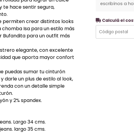
escribínos a h
 te hace sentir segura,
to.
Calculá el cos
 permiten crear distintos looks
la chomba Isa para un estilo más
r Bufandita para un outfit más
strero elegante, con excelente
icidad que aporta mayor confort
ue puedas sumar tu cinturón
darle un plus de estilo al look,
renda con un detalle simple
turón.
ayón y 2% spandex.
 jeans. Largo 34 cms.
 jeans. largo 35 cms.