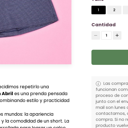
1
2
Cantidad
1
Las compras
cidimos repetirlo una
funcionan como
 Abril
es una prenda pensada
proceso de com
ombinando estilo y practicidad
junto con el env
mail son lunes a
contactamos, c
s mundos: la apariencia
compra. Si no r
 y la comodidad de un short. La
producto vuelve
rollada para lograr un calce