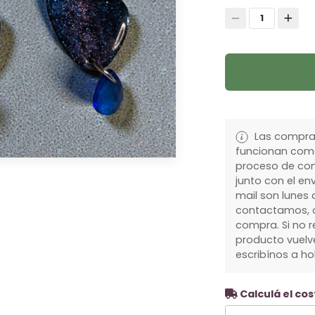
1
Las compras
funcionan como
proceso de com
junto con el env
mail son lunes a
contactamos, c
compra. Si no r
producto vuelve
escribínos a h
Calculá el cos