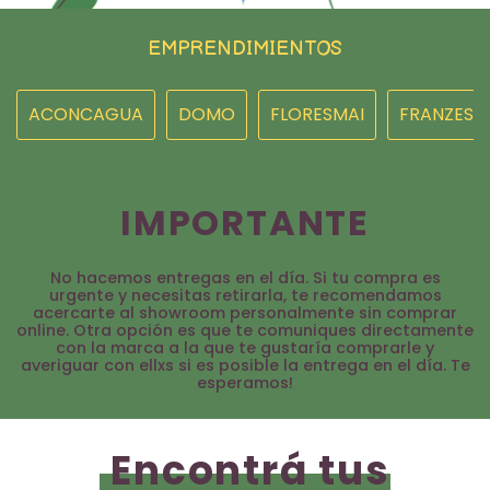
EMPRENDIMIENTOS
ACONCAGUA
DOMO
FLORESMAI
FRANZESI
IMPORTANTE
No hacemos entregas en el día. Si tu compra es
urgente y necesitas retirarla, te recomendamos
acercarte al showroom personalmente sin comprar
online. Otra opción es que te comuniques directamente
con la marca a la que te gustaría comprarle y
averiguar con ellxs si es posible la entrega en el día. Te
esperamos!
Encontrá tus