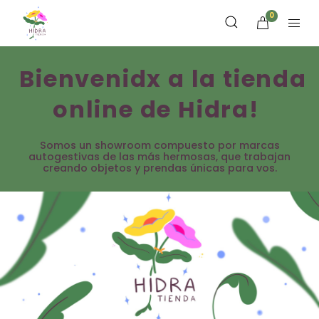
0
Bienvenidx a la tienda
online de Hidra!
Somos un showroom compuesto por marcas
autogestivas de las más hermosas, que trabajan
creando objetos y prendas únicas para vos.